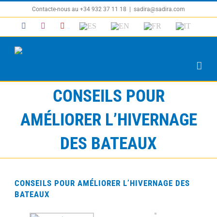
Passer
Contacte-nous au +34 932 37 11 18
|
sadira@sadira.com
au
Facebook
Instagram
YouTube
ES
EN
FR
IT
contenu
CONSEILS POUR
AMÉLIORER L’HIVERNAGE
DES BATEAUX
CONSEILS POUR AMÉLIORER L’HIVERNAGE DES
BATEAUX