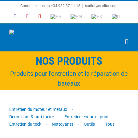
Passer
Contacte-nous au +34 932 37 11 18
|
sadira@sadira.com
au
Facebook
Instagram
YouTube
ES
EN
FR
IT
contenu
NOS PRODUITS
Produits pour l'entretien et la réparation de
bateaux
Entretien du moteur et métaux
Derouillant & anti-tartre
Entretien coque et pont
Entretien du teck
Nettoyants
Outils
Tous