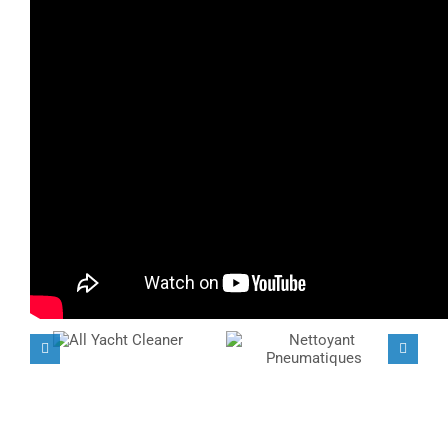
Facebook
LinkedIn
WhatsApp
Email
Projets connexes
All Yacht
Nettoyant
Cleaner
Pneumatiques